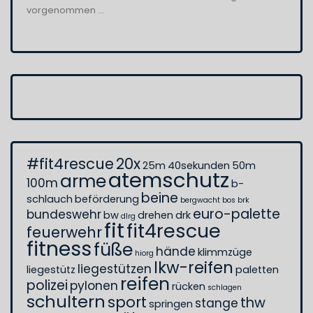
vorgenommen ...
#fit4rescue
20x
25m
40sekunden
50m
atemschutz
arme
100m
b-
beine
schlauch
beförderung
bergwacht
bos
brk
euro-palette
bundeswehr
bw
drehen
drk
dlrg
fit
fit4rescue
feuerwehr
fitness
füße
hände
klimmzüge
hiorg
lkw-reifen
liegestützen
liegestütz
paletten
reifen
polizei
pylonen
rücken
schlagen
schultern
sport
thw
stange
springen