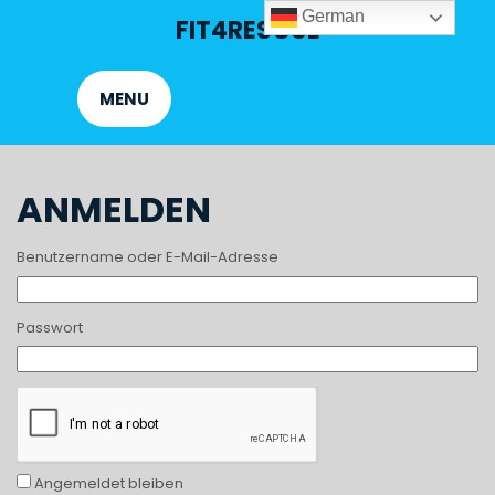
Skip
German
FIT4RESCUE
to
content
MENU
ANMELDEN
Benutzername oder E-Mail-Adresse
Passwort
Angemeldet bleiben