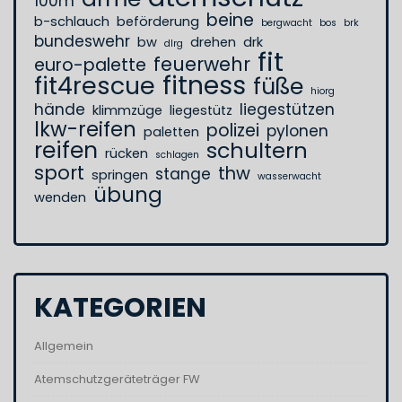
100m
beine
b-schlauch
beförderung
bergwacht
bos
brk
bundeswehr
bw
drehen
drk
dlrg
fit
feuerwehr
euro-palette
fitness
fit4rescue
füße
hiorg
hände
liegestützen
klimmzüge
liegestütz
lkw-reifen
polizei
pylonen
paletten
reifen
schultern
rücken
schlagen
sport
thw
stange
springen
wasserwacht
übung
wenden
KATEGORIEN
Allgemein
Atemschutzgeräteträger FW