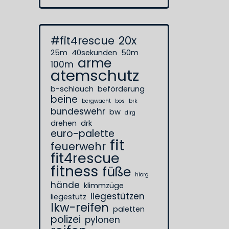
#fit4rescue
20x
25m
40sekunden
50m
arme
100m
atemschutz
b-schlauch
beförderung
beine
bergwacht
bos
brk
bundeswehr
bw
dlrg
drehen
drk
euro-palette
fit
feuerwehr
fit4rescue
fitness
füße
hiorg
hände
klimmzüge
liegestützen
liegestütz
lkw-reifen
paletten
polizei
pylonen