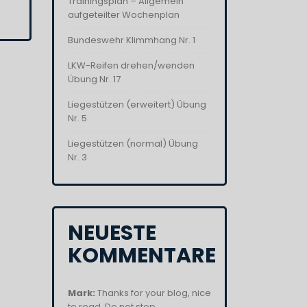
Trainingsplan – Allgemein
aufgeteilter Wochenplan
Bundeswehr Klimmhang Nr. 1
LKW-Reifen drehen/wenden
Übung Nr. 17
Liegestützen (erweitert) Übung
Nr. 5
Liegestützen (normal) Übung
Nr. 3
NEUESTE
KOMMENTARE
Mark:
Thanks for your blog, nice
to read. Do not stop....