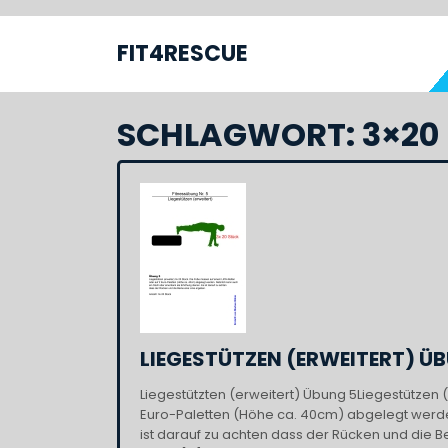
Skip
to
FIT4RESCUE
S
content
SCHLAGWORT:
3×20
LIEGESTÜTZEN (ERWEITERT) ÜB
Liegestützten (erweitert) Übung 5Liegestützen 
Euro-Paletten (Höhe ca. 40cm) abgelegt werden
ist darauf zu achten dass der Rücken und die B