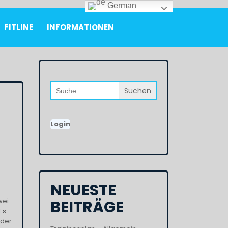
German
FITLINE
INFORMATIONEN
Search
for:
Login
NEUESTE
wei
BEITRÄGE
Es
oder