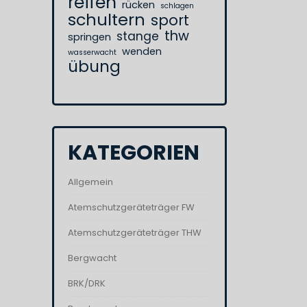
reifen
rücken
schlagen
schultern
sport
thw
stange
springen
wenden
wasserwacht
übung
KATEGORIEN
Allgemein
Atemschutzgeräteträger FW
Atemschutzgeräteträger THW
Bergwacht
BRK/DRK