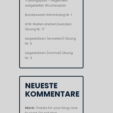
Trainingsplan – Allgemein
aufgeteilter Wochenplan
Bundeswehr Klimmhang Nr. 1
LKW-Reifen drehen/wenden
Übung Nr. 17
Liegestützen (erweitert) Übung
Nr. 5
Liegestützen (normal) Übung
Nr. 3
NEUESTE
KOMMENTARE
Mark:
Thanks for your blog, nice
to read. Do not stop....