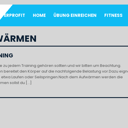
UPERPROFIT
HOME
ÜBUNG EINREICHEN
FITNESS
WÄRMEN
INING
 die zu jedem Training gehören sollten und wir bitten um Beachtung.
 bereitet den Körper auf die nachfolgende Belastung vor.Dazu eig
ie etwa Laufen oder Seilspringen.Nach dem Aufwärmen werden die
men sollst du […]