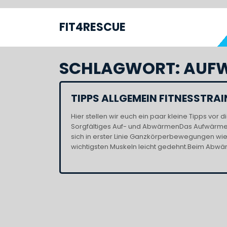
Skip
to
FIT4RESCUE
S
content
SCHLAGWORT:
AUF
TIPPS ALLGEMEIN FITNESSTRA
Hier stellen wir euch ein paar kleine Tipps vor
Sorgfältiges Auf- und AbwärmenDas Aufwärmen
sich in erster Linie Ganzkörperbewegungen w
wichtigsten Muskeln leicht gedehnt.Beim Abwär