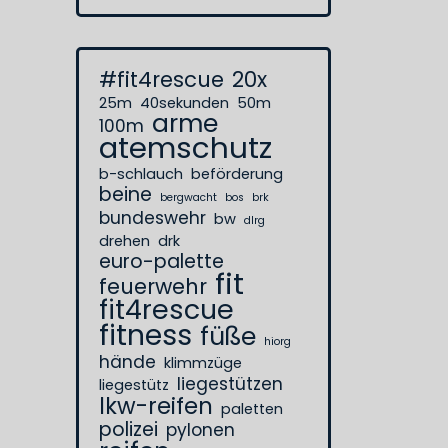
#fit4rescue
20x
25m
40sekunden
50m
arme
100m
atemschutz
b-schlauch
beförderung
beine
bergwacht
bos
brk
bundeswehr
bw
dlrg
drehen
drk
euro-palette
fit
feuerwehr
fit4rescue
fitness
füße
hiorg
hände
klimmzüge
liegestützen
liegestütz
lkw-reifen
paletten
polizei
pylonen