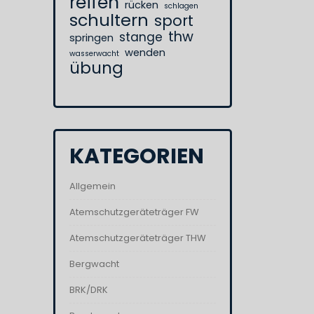
reifen
rücken
schlagen
schultern
sport
thw
stange
springen
wenden
wasserwacht
übung
KATEGORIEN
Allgemein
Atemschutzgeräteträger FW
Atemschutzgeräteträger THW
Bergwacht
BRK/DRK