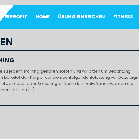
UPERPROFIT
HOME
ÜBUNG EINREICHEN
FITNESS
EN
INING
 die zu jedem Training gehören sollten und wir bitten um Beachtung.
 bereitet den Körper auf die nachfolgende Belastung vor.Dazu eig
ie etwa Laufen oder Seilspringen.Nach dem Aufwärmen werden die
men sollst du […]