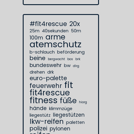
#fit4rescue
20x
25m
40sekunden
50m
arme
100m
atemschutz
b-schlauch
beförderung
beine
bergwacht
bos
brk
bundeswehr
bw
dlrg
drehen
drk
euro-palette
fit
feuerwehr
fit4rescue
fitness
füße
hiorg
hände
klimmzüge
liegestützen
liegestütz
lkw-reifen
paletten
polizei
pylonen