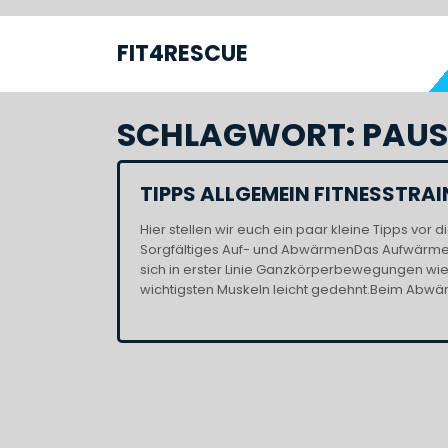
Skip
to
FIT4RESCUE
S
content
SCHLAGWORT:
PAUS
TIPPS ALLGEMEIN FITNESSTRA
Hier stellen wir euch ein paar kleine Tipps vor
Sorgfältiges Auf- und AbwärmenDas Aufwärmen
sich in erster Linie Ganzkörperbewegungen w
wichtigsten Muskeln leicht gedehnt.Beim Abwär