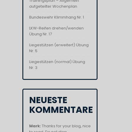
Trainingsplan – Allgemein
aufgeteilter Wochenplan
Bundeswehr Klimmhang Nr. 1
LKW-Reifen drehen/wenden
Übung Nr. 17
Liegestützen (erweitert) Übung
Nr. 5
Liegestützen (normal) Übung
Nr. 3
NEUESTE
KOMMENTARE
Mark:
Thanks for your blog, nice
to read. Do not stop....