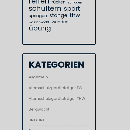
reifen
rücken
schlagen
schultern
sport
thw
stange
springen
wenden
wasserwacht
übung
KATEGORIEN
Allgemein
Atemschutzgeräteträger FW
Atemschutzgeräteträger THW
Bergwacht
BRK/DRK