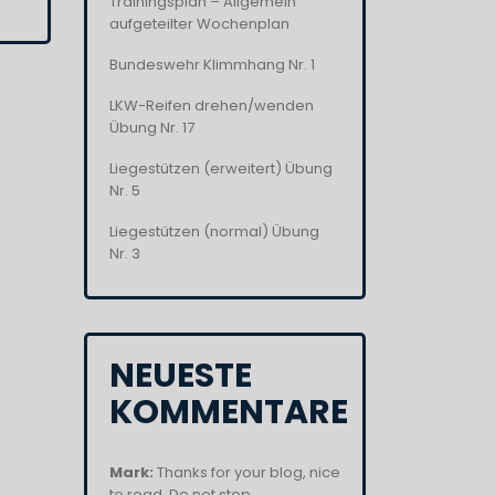
Trainingsplan – Allgemein
aufgeteilter Wochenplan
Bundeswehr Klimmhang Nr. 1
LKW-Reifen drehen/wenden
Übung Nr. 17
Liegestützen (erweitert) Übung
Nr. 5
Liegestützen (normal) Übung
Nr. 3
NEUESTE
KOMMENTARE
Mark:
Thanks for your blog, nice
to read. Do not stop....