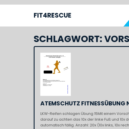
Skip
to
FIT4RESCUE
S
content
SCHLAGWORT:
VOR
ATEMSCHUTZ FITNESSÜBUNG N
LKW-Reifen schlagen Übung 15Mit einem Vorsch
darauf zu achten das 10x der linke Fuß und 10x
automatisch fällig. Anzahl: 20x (10x links, 10x re