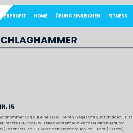
UPERPROFIT
HOME
ÜBUNG EINREICHEN
FITNESS
SCHLAGHAMMER
R. 15
laghammer 5kg auf einen LKW-Reifen insgesamt 20x schlagen.Es ist
 der Rechte Fuß am LKW-reifen ansteht.Armwechsel wird hierdurch
chts)Zeitansatz: ca. 30 SekundenLuftverbrauch: ca. 10 bar (60 Liter)