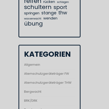
reifen
rücken
schlagen
schultern
sport
thw
stange
springen
wenden
wasserwacht
übung
KATEGORIEN
Allgemein
Atemschutzgeräteträger FW
Atemschutzgeräteträger THW
Bergwacht
BRK/DRK