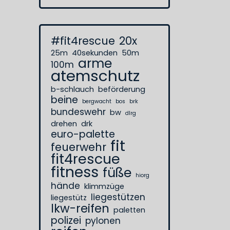
#fit4rescue
20x
25m
40sekunden
50m
arme
100m
atemschutz
b-schlauch
beförderung
beine
bergwacht
bos
brk
bundeswehr
bw
dlrg
drehen
drk
euro-palette
fit
feuerwehr
fit4rescue
fitness
füße
hiorg
hände
klimmzüge
liegestützen
liegestütz
lkw-reifen
paletten
polizei
pylonen