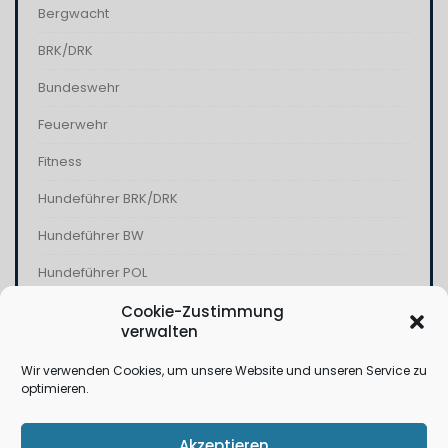
Bergwacht
BRK/DRK
Bundeswehr
Feuerwehr
Fitness
Hundeführer BRK/DRK
Hundeführer BW
Hundeführer POL
Kampfschwimmer
Cookie-Zustimmung
verwalten
Kommandospezialkräfte
Wir verwenden Cookies, um unsere Website und unseren Service zu
Polizei
optimieren.
THW
Akzeptieren