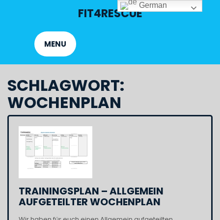
Skip
German
FIT4RESCUE
to
content
MENU
SCHLAGWORT:
WOCHENPLAN
TRAININGSPLAN – ALLGEMEIN
AUFGETEILTER WOCHENPLAN
Wir haben für euch einen Allgemein aufgeteilten