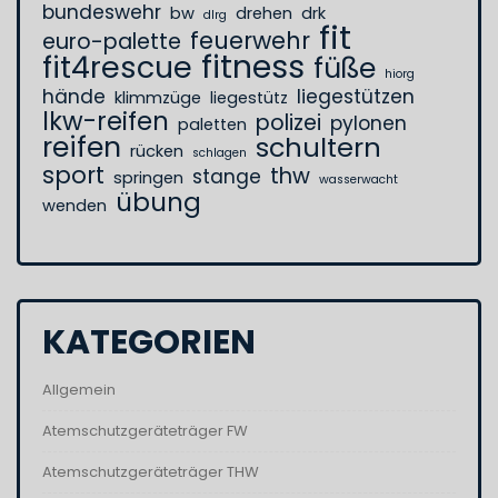
bundeswehr
bw
drehen
drk
dlrg
fit
feuerwehr
euro-palette
fitness
fit4rescue
füße
hiorg
hände
liegestützen
klimmzüge
liegestütz
lkw-reifen
polizei
pylonen
paletten
reifen
schultern
rücken
schlagen
sport
thw
stange
springen
wasserwacht
übung
wenden
KATEGORIEN
Allgemein
Atemschutzgeräteträger FW
Atemschutzgeräteträger THW