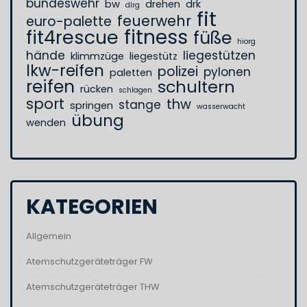
bundeswehr
bw
drehen
drk
dlrg
fit
feuerwehr
euro-palette
fitness
fit4rescue
füße
hiorg
hände
liegestützen
klimmzüge
liegestütz
lkw-reifen
polizei
pylonen
paletten
reifen
schultern
rücken
schlagen
sport
thw
stange
springen
wasserwacht
übung
wenden
KATEGORIEN
Allgemein
Atemschutzgeräteträger FW
Atemschutzgeräteträger THW