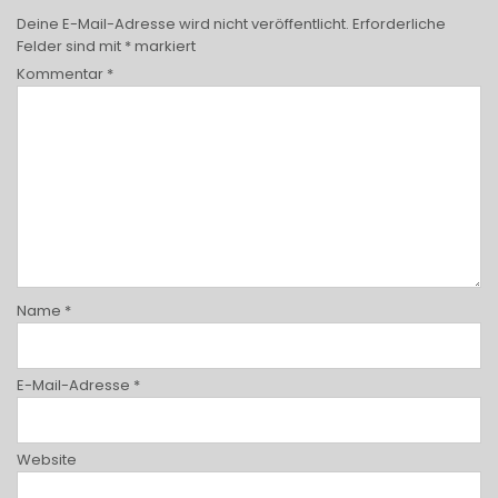
Deine E-Mail-Adresse wird nicht veröffentlicht.
Erforderliche
Felder sind mit
*
markiert
Kommentar
*
Name
*
E-Mail-Adresse
*
Website