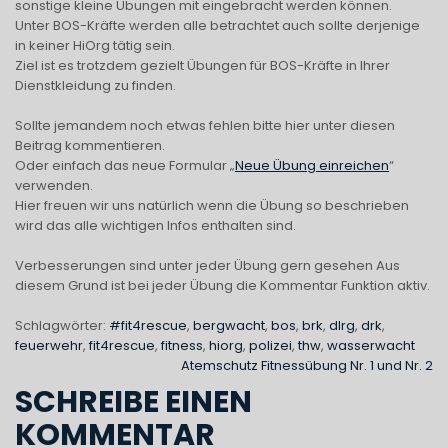
sonstige kleine Übungen mit eingebracht werden können.
Unter BOS-Kräfte werden alle betrachtet auch sollte derjenige
in keiner HiOrg tätig sein.
Ziel ist es trotzdem gezielt Übungen für BOS-Kräfte in Ihrer
Dienstkleidung zu finden.
Sollte jemandem noch etwas fehlen bitte hier unter diesen
Beitrag kommentieren.
Oder einfach das neue Formular „
Neue Übung einreichen
“
verwenden.
Hier freuen wir uns natürlich wenn die Übung so beschrieben
wird das alle wichtigen Infos enthalten sind.
Verbesserungen sind unter jeder Übung gern gesehen Aus
diesem Grund ist bei jeder Übung die Kommentar Funktion aktiv.
Schlagwörter:
#fit4rescue
,
bergwacht
,
bos
,
brk
,
dlrg
,
drk
,
feuerwehr
,
fit4rescue
,
fitness
,
hiorg
,
polizei
,
thw
,
wasserwacht
BEITRAGSNAVIGATION
Atemschutz Fitnessübung Nr. 1 und Nr. 2
SCHREIBE EINEN
KOMMENTAR