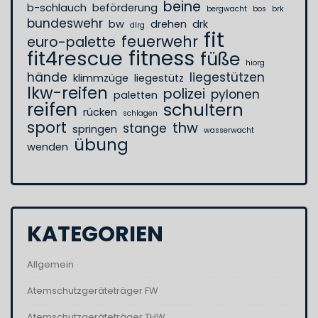
beine
b-schlauch
beförderung
bergwacht
bos
brk
bundeswehr
bw
drehen
drk
dlrg
fit
feuerwehr
euro-palette
fitness
fit4rescue
füße
hiorg
hände
liegestützen
klimmzüge
liegestütz
lkw-reifen
polizei
pylonen
paletten
reifen
schultern
rücken
schlagen
sport
thw
stange
springen
wasserwacht
übung
wenden
KATEGORIEN
Allgemein
Atemschutzgeräteträger FW
Atemschutzgeräteträger THW