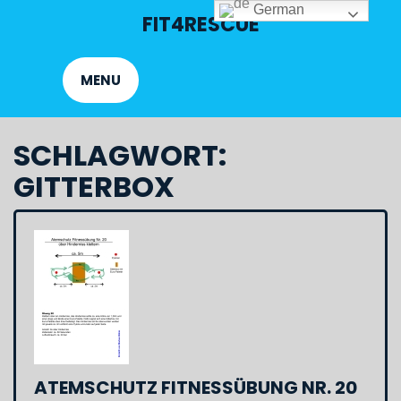
Skip
German
FIT4RESCUE
to
content
MENU
SCHLAGWORT:
GITTERBOX
ATEMSCHUTZ FITNESSÜBUNG NR. 20