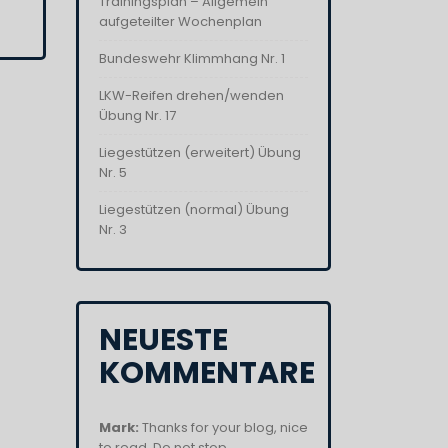
Trainingsplan – Allgemein
aufgeteilter Wochenplan
Bundeswehr Klimmhang Nr. 1
LKW-Reifen drehen/wenden
Übung Nr. 17
Liegestützen (erweitert) Übung
Nr. 5
Liegestützen (normal) Übung
Nr. 3
NEUESTE
KOMMENTARE
Mark:
Thanks for your blog, nice
to read. Do not stop....