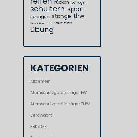
reifen
rücken
schlagen
schultern
sport
thw
stange
springen
wenden
wasserwacht
übung
KATEGORIEN
Allgemein
Atemschutzgeräteträger FW
Atemschutzgeräteträger THW
Bergwacht
BRK/DRK