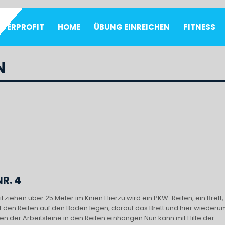
UPERPROFIT
HOME
ÜBUNG EINREICHEN
FITNESS
N
R. 4
ziehen über 25 Meter im Knien.Hierzu wird ein PKW-Reifen, ein Brett,
t den Reifen auf den Boden legen, darauf das Brett und hier wiederu
 der Arbeitsleine in den Reifen einhängen.Nun kann mit Hilfe der