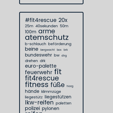
#fit4rescue
20x
25m
40sekunden
50m
arme
100m
atemschutz
b-schlauch
beförderung
beine
bergwacht
bos
brk
bundeswehr
bw
dlrg
drehen
drk
euro-palette
fit
feuerwehr
fit4rescue
fitness
füße
hiorg
hände
klimmzüge
liegestützen
liegestütz
lkw-reifen
paletten
polizei
pylonen