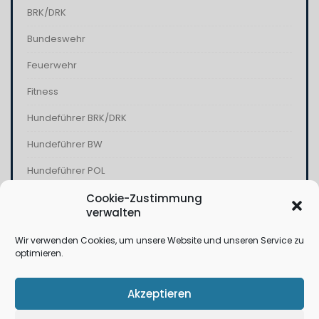
BRK/DRK
Bundeswehr
Feuerwehr
Fitness
Hundeführer BRK/DRK
Hundeführer BW
Hundeführer POL
Kampfschwimmer
Cookie-Zustimmung
verwalten
Kommandospezialkräfte
Wir verwenden Cookies, um unsere Website und unseren Service zu
Polizei
optimieren.
THW
Akzeptieren
Wasserwacht