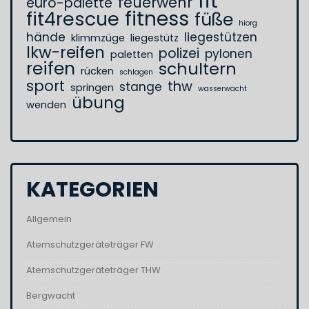
fit
feuerwehr
euro-palette
fitness
fit4rescue
füße
hiorg
hände
liegestützen
klimmzüge
liegestütz
lkw-reifen
polizei
pylonen
paletten
reifen
schultern
rücken
schlagen
sport
thw
stange
springen
wasserwacht
übung
wenden
KATEGORIEN
Allgemein
Atemschutzgeräteträger FW
Atemschutzgeräteträger THW
Bergwacht